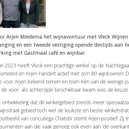
or Arjen Miedema het wijnavontuur met Vleck Wijnen 
ging en een tweede vestiging opende destijds aan he
ing met Gastmaal café en wijnbar.
n 2023 heeft Vleck een prachtige winkel op de Nachtegaals
orteerd en Arjen handelt actief met zo’n 80 wijnboeren! 
is voor Arjen bekend terrein en toen één van de weinige
n de voor- als achterzijde beschikbaar kwam was de keuz
de ontwikkeling dat dit winkelgebied steeds meer speciaalza
jnstraat gebied toch wel de leukste en beste winkelstrat
orbeeld van concullega Chatobi stemt Arjen positief. Zij 
onsumenten aan die vaak genoeg ook even aan ‘de overkan