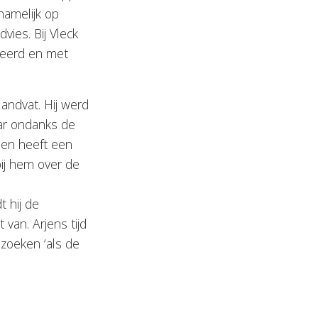
namelijk op
vies. Bij Vleck
iceerd en met
Handvat. Hij werd
aar ondanks de
jen heeft een
bij hem over de
t hij de
 van. Arjens tijd
bezoeken ‘als de