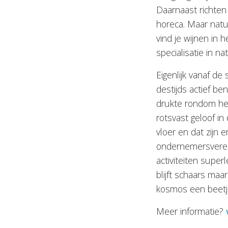
Daarnaast richten
horeca. Maar natuu
vind je wijnen in 
specialisatie in n
Eigenlijk vanaf de
destijds actief be
drukte rondom het
rotsvast geloof i
vloer en dat zijn 
ondernemersverenig
activiteiten super
blijft schaars maa
kosmos een beetj
Meer informatie?