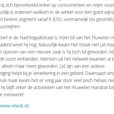
 zij zich bijvoorbeeld enkel op consumenten en Arjen voor
rlijk is iedereen welkom in de winkel voor een goed wijnad
het betere segment vanaf € 8,50, voornamelijk bio gecertif
atuurwijnen.
 start in de Nachtegaalstraat is Arjen lid van het Fluwelen 
naderd weet hij nog. Natuurlijk kwam het totaal niet uit m
 openen van een nieuwe zaak is hij toch lid geworden. Ar
n dit soort verbanden. Mensen uit het netwerk kwamen al 
er alleen maar meer geworden. Lid zijn van een actieve
ing helpt bij je verankering in een gebied. Daarnaast vind
leuk maar kwam het er vorig jaar door veel pech helaas niet
r hij blijft zeker de activiteiten van het Fluwelen Handvat 
e meewerkt’.
www.vleck.nl