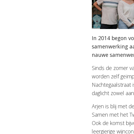
In 2014 begon vo
samenwerking aan
nauwe samenwerk
Sinds de zomer va
worden zelf geïmp
Nachtegaalstraat 
daglicht zowel aa
Arjen is blij met 
Samen met het Twi
Ook de komst bijvo
leergierige wijnc