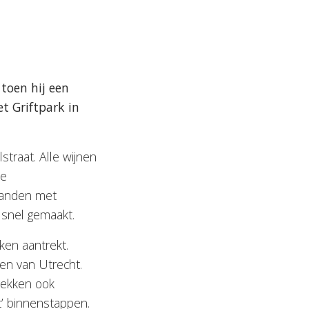
toen hij een
t Griftpark in
traat. Alle wijnen
De
 panden met
e snel gemaakt.
ken aantrekt.
en van Utrecht.
trekken ook
t’ binnenstappen.