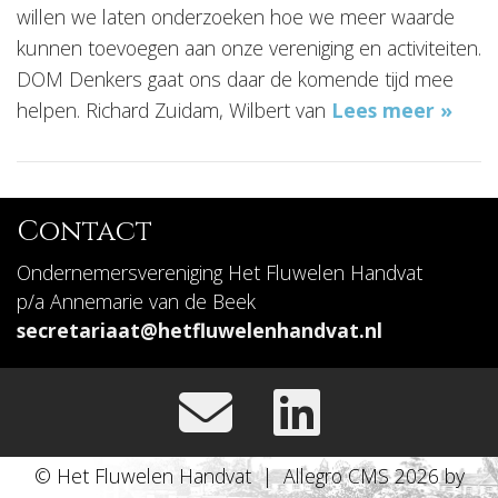
willen we laten onderzoeken hoe we meer waarde
kunnen toevoegen aan onze vereniging en activiteiten.
DOM Denkers gaat ons daar de komende tijd mee
helpen. Richard Zuidam, Wilbert van
Lees meer »
Contact
Ondernemersvereniging Het Fluwelen Handvat
p/a Annemarie van de Beek
secretariaat@hetfluwelenhandvat.nl
© Het Fluwelen Handvat | Allegro CMS 2026 by